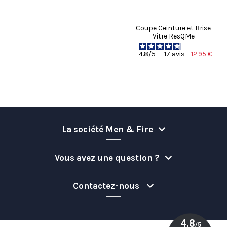
Coupe Ceinture et Brise
Vitre ResQMe
12,95 €
4.8
/
5
-
17
avis
-40%
La société Men & Fire
Vous avez une question ?
Contactez-nous
Rupture de
stock
Couteau RESCUE Dimatex -
Étui Couteau/Accessoire -
Dôme résine anti choc -
Porte clés JSP - Rond
Tissu CORDURA® 1000
Personnalisé
Blason
4,90 €
Rupture de stock
deniers