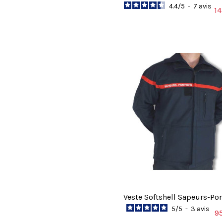
4.4
/
5
-
7
avis
14
Veste Softshell Sapeurs-P
5
/
5
-
3
avis
9