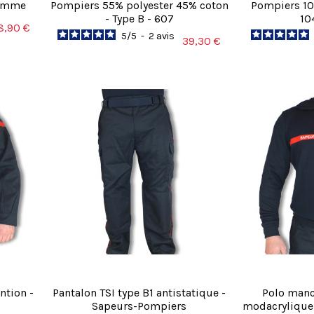
homme
Pompiers 55% polyester 45% coton
Pompiers 100
- Type B - 607
10
8,90 €
5
/
5
-
2
avis
39,30 €
ntion -
Pantalon TSI type B1 antistatique -
Polo man
Sapeurs-Pompiers
modacrylique 