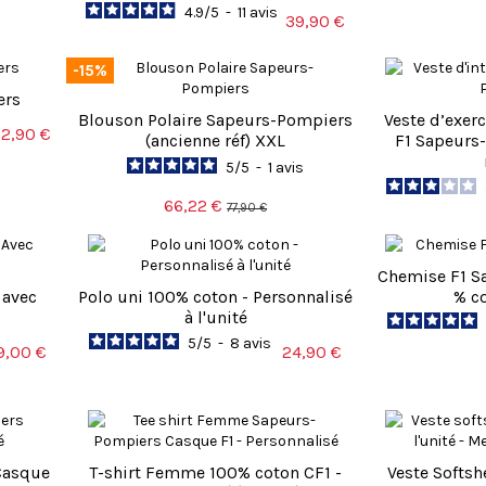
4.9
/
5
-
11
avis
39,90 €
-15%
ers
Blouson Polaire Sapeurs-Pompiers
Veste d’exerc
2,90 €
(ancienne réf) XXL
F1 Sapeurs
5
/
5
-
1
avis
66,22 €
77,90 €
Chemise F1 S
 avec
Polo uni 100% coton - Personnalisé
% c
à l'unité
5
/
5
-
8
avis
9,00 €
24,90 €
Casque
T-shirt Femme 100% coton CF1 -
Veste Softsh