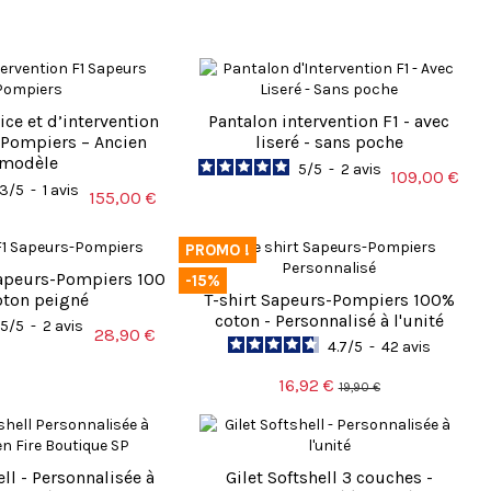
ice et d’intervention
Pantalon intervention F1 - avec
-Pompiers – Ancien
liseré - sans poche
modèle
5
/
5
-
2
avis
109,00 €
3
/
5
-
1
avis
155,00 €
PROMO !
apeurs-Pompiers 100
-15%
oton peigné
T-shirt Sapeurs-Pompiers 100%
coton - Personnalisé à l'unité
5
/
5
-
2
avis
28,90 €
4.7
/
5
-
42
avis
16,92 €
19,90 €
ell - Personnalisée à
Gilet Softshell 3 couches -