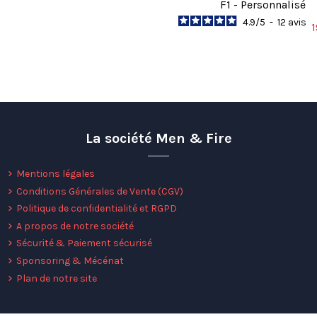
F1 - Personnalisé
4.9
/
5
-
12
avis
1
La société Men & Fire
Mentions légales
Conditions Générales de Vente (CGV)
Politique de confidentialité et RGPD
A propos de notre société
Sécurité & Paiement sécurisé
Sponsoring & Mécénat
Plan de notre site