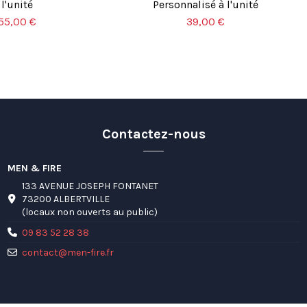
l'unité
Personnalisé à l'unité
55,00 €
39,00 €
Contactez-nous
MEN & FIRE
133 AVENUE JOSEPH FONTANET
73200 ALBERTVILLE
(locaux non ouverts au public)
09 83 52 28 38
contact@men-fire.fr