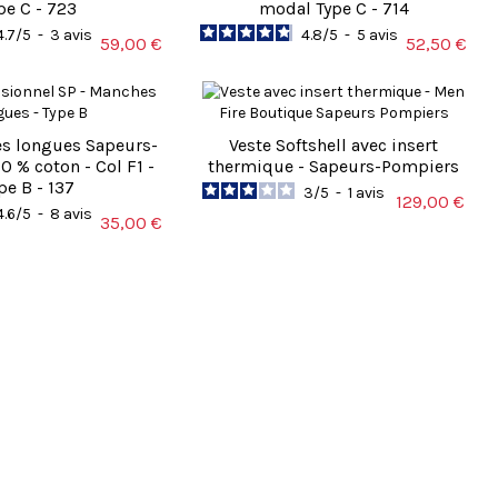
pe C - 723
modal Type C - 714
4.7
/
5
-
3
avis
4.8
/
5
-
5
avis
59,00 €
52,50 €
s longues Sapeurs-
Veste Softshell avec insert
 % coton - Col F1 -
thermique - Sapeurs-Pompiers
pe B - 137
3
/
5
-
1
avis
129,00 €
4.6
/
5
-
8
avis
35,00 €