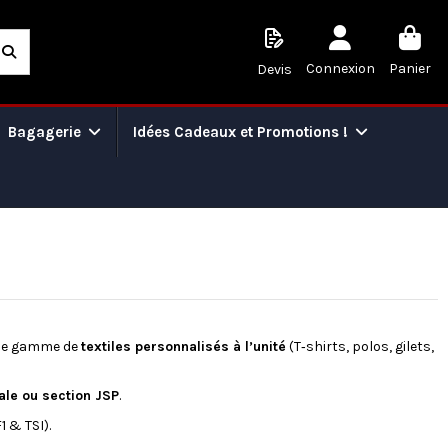
Connexion
Panier
Devis
Bagagerie
Idées Cadeaux et Promotions !
’une gamme de
textiles personnalisés à l’unité
(T‑shirts, polos, gilets,
le ou section JSP
.
 & TSI).