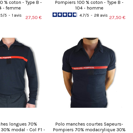
 % coton - Type B -
Pompiers 100 % coton - Type B -
4 - femme
104 - homme
5
/
5
-
1
avis
4.7
/
5
-
28
avis
27,50 €
27,50 €
ches longues 70%
Polo manches courtes Sapeurs-
30% modal - Col F1 -
Pompiers 70% modacrylique 30%