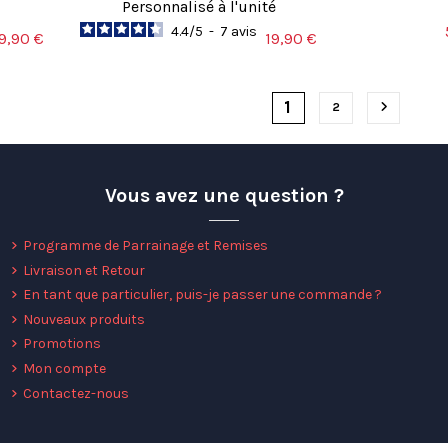
Personnalisé à l'unité
4.4
/
5
-
7
avis
9,90 €
19,90 €
1
Suivant
2
Vous avez une question ?
Programme de Parrainage et Remises
Livraison et Retour
En tant que particulier, puis-je passer une commande ?
Nouveaux produits
Promotions
Mon compte
Contactez-nous