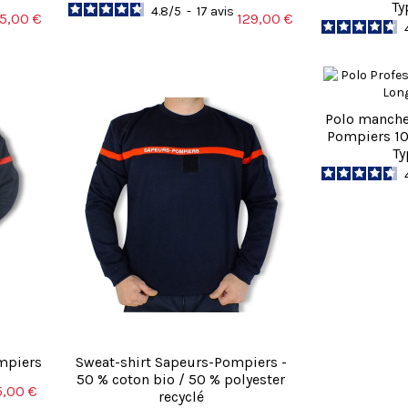
Ty
4.8
/
5
-
17
avis
5,00 €
129,00 €
Polo manche
Pompiers 100
Ty
ompiers
Sweat-shirt Sapeurs-Pompiers -
50 % coton bio / 50 % polyester
5,00 €
recyclé