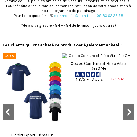
Remise de 15 % pour les amicales de Sapeurs-Pompiers et les sections JSP.
Pour bénéficier de la remise, demandez l’affiliation de votre association à
notre programme de parrainage.
Pour toute question : 📧
commercial@men-fire.fr 09 83 52 28 38
*délais de gravure 48H + 48H de livraison (jours ouvrés)
4.1
2
/
/
5
Avis vérifié
Les clients qui ont acheté ce produit ont également acheté :
Boucles qui ne passent pas 
dans les passants du 
-40%
pantalon, il faut en démontée
Coupe Ceinture et Brise Vitre
une à chaque fois, serrage qui
Basé sur
10
avis soumis à un
ResQMe
ne tient pas. Déçu également
contrôle
Voir tous les avis sur ce site
Avis du
13/07/2026
, suite à une
12,95 €
4.8
/
5
-
17
avis
expérience du
09/06/2026
par
Adrien A.
5
étoiles
6
4
étoiles
2
Utile
(0)
Signaler
3
étoiles
0
2
étoiles
1
Réponse de
men-
1
étoile
1
fire.fr
Bonjour,

Trier les avis
Nous sommes 
T-shirt Sport Erima uni