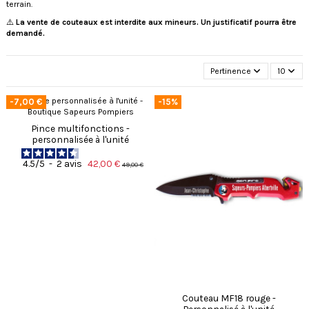
terrain.
⚠️
La vente de couteaux est interdite aux mineurs. Un justificatif pourra être
demandé.
Pertinence
10
-7,00 €
-15%
Pince multifonctions -
personnalisée à l'unité
42,00 €
4.5
/
5
-
2
avis
49,00 €
Couteau MF18 rouge -