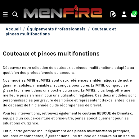
0
Accueil
Équipements Professionnels
Couteaux et
pinces multifonctions
Couteaux et pinces multifonctions
Découvrez notre sélection de couteaux et pinces multifonctions adaptés au
quotidien des professionnels du secours.
Nos modèles
MF18
et
MF112
sont deux références emblématiques de notre
gamme : solides, maniables, et conçus pour durer. Le
MF18
, compact, se
glisse facilement dans une poche ou un sac. Le
MF112
, plus long, offre une
meilleure prise en main pour une utilisation régulière. Ces deux modèles sont
personnalisables par gravure dès 1 pièce et représentent d'excellentes idées
de cadeaux de fin d’année ou de récompenses de brevet.
Pour les interventions, retrouvez également le
couteau RESCUE de Dimatex
,
équipé d’un coupe-ceinture et brise-vitre, pensé spécifiquement pour les
situations d’urgence.
Enfin, notre gamme inclut également des
pinces multifonctions
pratiques,
robustes et compactes, à glisser dans une trousse de secours ou un sac de