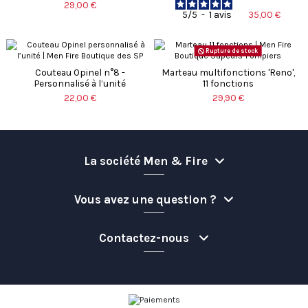
29,00 €
35,00 €
5
/
5
-
1
avis
Rupture de stock
Couteau Opinel n°8 -
Marteau multifonctions 'Reno',
Personnalisé à l’unité
11 fonctions
22,00 €
29,90 €
La société Men & Fire
Vous avez une question ?
Contactez-nous