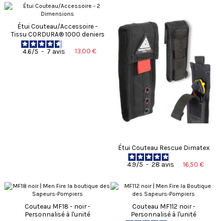
Étui Couteau/Accessoire -
Tissu CORDURA® 1000 deniers
13,00 €
4.6
/
5
-
7
avis
Étui Couteau Rescue Dimatex
16,50 €
4.9
/
5
-
28
avis
Couteau MF18 - noir -
Couteau MF112 noir -
Personnalisé à l'unité
Personnalisé à l'unité