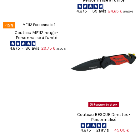
Personnalisé à l'unité
24,65 €
4.8
/
5
-
39
avis
29,00 €
-15%
Couteau MF112 rouge -
Personnalisé à l'unité
29,75 €
4.8
/
5
-
36
avis
35,00 €
Rupture de stock
Couteau RESCUE Dimatex -
Personnalisé
45,00 €
4.8
/
5
-
21
avis