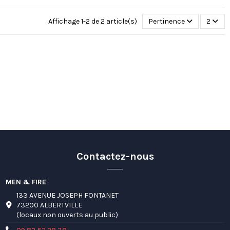
Affichage 1-2 de 2 article(s)
Pertinence
2
Contactez-nous
MEN & FIRE
133 AVENUE JOSEPH FONTANET
73200 ALBERTVILLE
(locaux non ouverts au public)