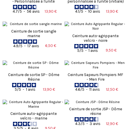
- Personnalisée à l'unité
personnalisée à l'unité (initiale)
13,90 €
13,90 €
4.7
/
5
-
56
avis
4.1
/
5
-
10
avis
Ceinture de sortie sangle
marine
Ceinture auto-agrippante
velcro - noire
6,50 €
4.9
/
5
-
17
avis
9,50 €
5
/
5
-
1
avis
Ceinture de sortie SP - Dôme
Ceinture Sapeurs Pompiers MF
Résine
- Men Fire
13,90 €
12,50 €
5
/
5
-
1
avis
4.6
/
5
-
11
avis
Ceinture de sortie JSP - Dôme
Ceinture auto-agrippante
résine
velcro - marine
12,90 €
4.3
/
5
-
3
avis
9,50 €
3.5
/
5
-
6
avis