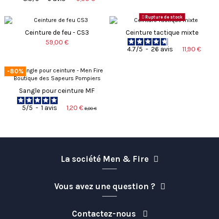
Rupture de stock
Ceinture de feu - CS3
Ceinture tactique mixte
59,00 €
11,90 €
4.7
/
5
-
26
avis
-80%
Sangle pour ceinture MF
1,20 €
5
/
5
-
1
avis
6,00 €
La société Men & Fire
Vous avez une question ?
Contactez-nous