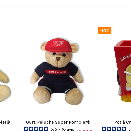
-10%
pier®
Ours Peluche Super Pompier®
Pot à C
5
/
5
-
10
avis
5