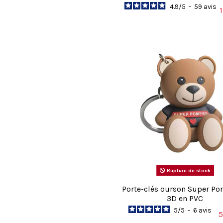
4.9
/
5
-
59
avis
Rupture de stock
Porte-clés ourson Super P
3D en PVC
5
/
5
-
6
avis
5