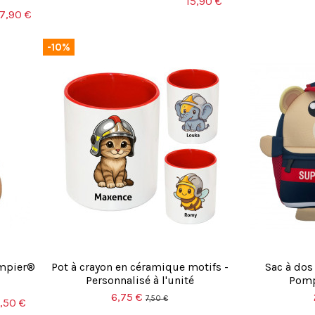
15,90 €
17,90 €
-10%
ompier®
Pot à crayon en céramique motifs -
Sac à do
Personnalisé à l'unité
Pomp
6,75 €
7,50 €
,50 €