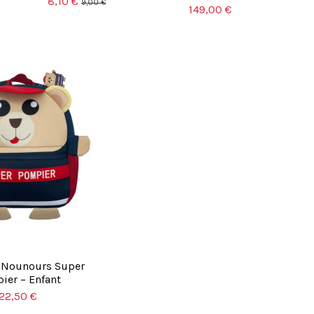
8,10 €
9,00 €
149,00 €
s Nounours Super
ier – Enfant
22,50 €