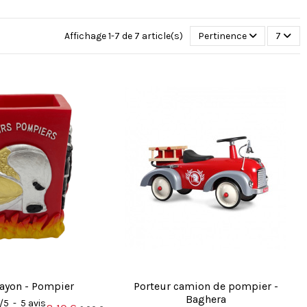
Affichage 1-7 de 7 article(s)
Pertinence
7
rayon - Pompier
Porteur camion de pompier -
Baghera
/
5
-
5
avis