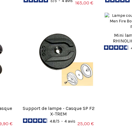
5
/
5
-
4
avis
165,00 €
Mini la
RHINOLI
casque
Support de lampe - Casque SP F2
X-TREM
4.8
/
5
-
4
avis
9,90 €
25,00 €