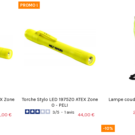
PROMO !
EX Zone
Torche Stylo LED 1975Z0 ATEX Zone
Lampe coud
0 - PELI
3
/
5
-
1
avis
,00 €
44,00 €
-10%