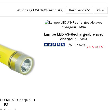
Affichage 1-24 de 25 article(s)
Pertinence
24
Lampe LED AS-Rechargeable avec
chargeur - MSA
5
/
5
-
7
avis
295,00 €
ED MSA - Casque F1
F2