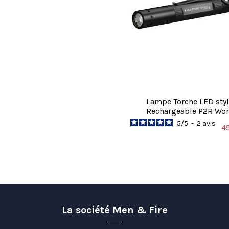
Lampe Torche LED sty
Rechargeable P2R Wo
5
/
5
-
2
avis
4
La société Men & Fire