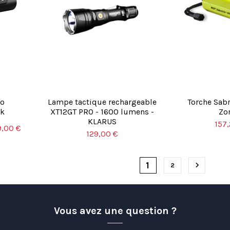
lo
Lampe tactique rechargeable
Torche Sab
rk
XT12GT PRO - 1600 lumens -
Zo
KLARUS
157
9,00 €
129,00 €
1
Suivant
2
Vous avez une question ?