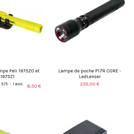
mpe Peli 1975Z0 et
Lampe de poche P17R CORE -
1975Z1
LedLenser
235,00 €
5
/
5
-
1
avis
8,50 €