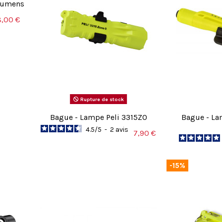
 Lumens
8,00 €
Rupture de stock
Bague - Lampe Peli 3315Z0
Bague - La
4.5
/
5
-
2
avis
7,90 €
-15%