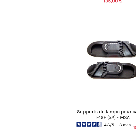
135,00 €
Supports de lampe pour 
F1SF (x2) - MSA
4.3
/
5
-
3
avis
1