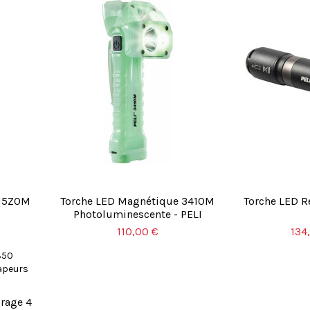
415Z0M
Torche LED Magnétique 3410M
Torche LED R
Photoluminescente - PELI
110,00 €
134
irage 4