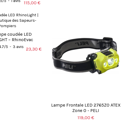
5
/
5
-
1
avis
115,00 €
mpe coudée LED
GHT – RhinoEvac
4.7
/
5
-
3
avis
23,30 €
Lampe Frontale LED 2765Z0 ATEX
Zone 0 - PELI
119,00 €