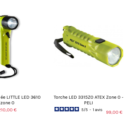
ée LITTLE LED 3610
Torche LED 3315Z0 ATEX Zone 0 -
zone 0
PELI
210,00 €
5
/
5
-
1
avis
99,00 €