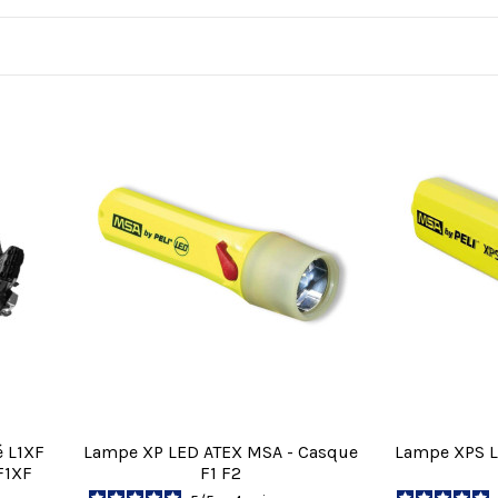
é L1XF
Lampe XP LED ATEX MSA - Casque
Lampe XPS L
F1XF
F1 F2