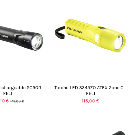
echargeable 5050R -
Torche LED 3345Z0 ATEX Zone 0 -
PELI
PELI
,10 €
115,00 €
149,00 €