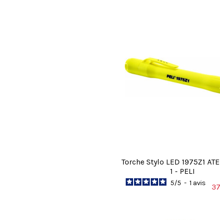
Torche Stylo LED 1975Z1 AT
1 - PELI
5
/
5
-
1
avis
37