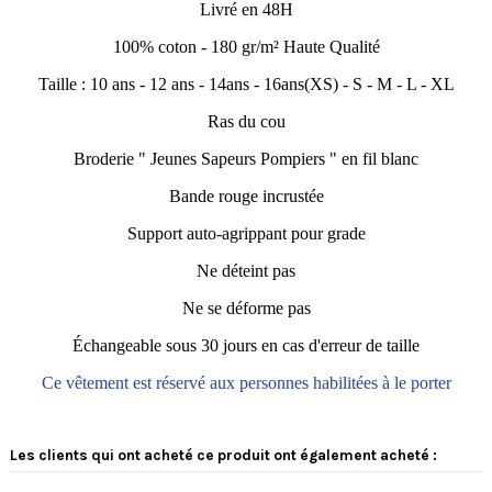
Livré en 48H
100% coton - 180 gr/m² Haute Qualité
Taille : 10 ans - 12 ans - 14ans - 16ans(XS) - S - M - L - XL
Ras du cou
Broderie " Jeunes Sapeurs Pompiers " en fil blanc
Bande rouge incrustée
Support auto-agrippant pour grade
Ne déteint pas
Ne se déforme pas
Échangeable sous 30 jours en cas d'erreur de taille
Ce vêtement est réservé aux personnes habilitées à le porter
5
5
/
5
/
5
Avis vérifié
Les clients qui ont acheté ce produit ont également acheté :
Très bien commande en suivi 
correct