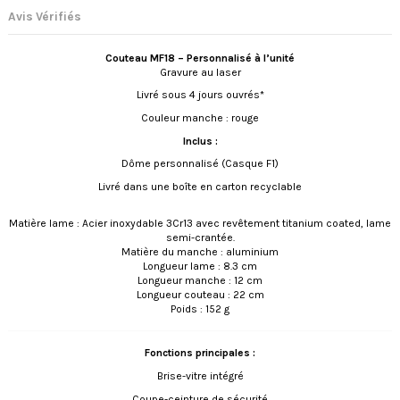
Avis Vérifiés
Couteau MF18 – Personnalisé à l’unité
Gravure au laser
Livré sous 4 jours ouvrés*
Couleur manche : rouge
Inclus :
Dôme personnalisé (Casque F1)
Livré dans une boîte en carton recyclable
Matière lame : Acier inoxydable 3Cr13 avec revêtement titanium coated, lame
semi-crantée.
Matière du manche : aluminium
Longueur lame : 8.3 cm
Longueur manche : 12 cm
Longueur couteau : 22 cm
Poids : 152 g
Fonctions principales :
Brise-vitre intégré
Coupe-ceinture de sécurité