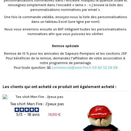
personnalisations nominatives dans l’encadré. Indiquez la quantité totale et
renseignez simplement dans l’encadré « lame » : « j’envoie la liste des
personnalisations nominatives par email ».
Une fois la commande validée, envoyez-nous la liste des personnalisations
dans un tableau Excel (une ligne par nom).
Nous vous enverrons ensuite un BAT intégrant toutes les personnalisations
nominatives afin que vous puissiez les vérifier.
Remise spéciale
Remise de 15 % pour les amicales de Sapeurs-Pompiers et les sections JSP.
Pour bénéficier de la remise, demandez l’affiliation de votre association à
notre programme de parrainage.
Pour toute question :📧
commercial@men-fire.fr 09 83 52 28 38
4.8
5
/
5
/
5
Avis vérifié
Les clients qui ont acheté ce produit ont également acheté :
Excellent ! Couteau de qualité, 
pour un pompier 🙂
Avis du
02/01/2026
, suite à un
Tee shirt Men Fire : J'peux pas
Basé sur
39
avis soumis à un
Marie-Laure G.
contrôle
14,90 €
5
/
5
-
18
avis
Voir tous les avis sur ce site
Utile
(0)
Signaler
5
étoiles
33