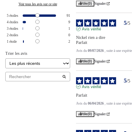
Utile
(0)
Signaler
Voir tous les avis sur ce site
5
étoiles
91
5
4
étoiles
9
/
5
3
étoiles
1
Avis vérifié
2
étoiles
0
Nickel rien a dire 

1
étoile
2
Parfait
Avis du
09/07/2026
, suite à une expér
Trier les avis
Utile
(0)
Signaler
5
/
5
Avis vérifié
Parfait
Avis du
06/04/2026
, suite à une expér
Utile
(0)
Signaler