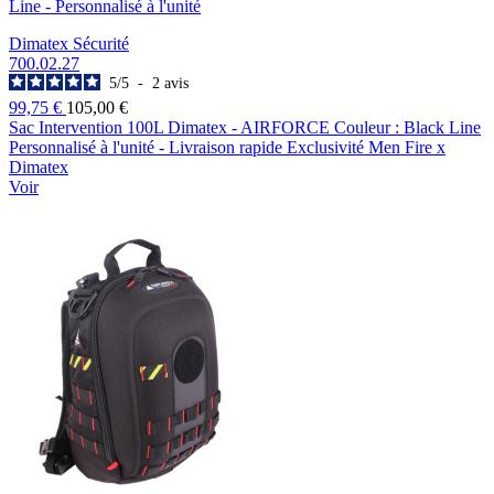
Line - Personnalisé à l'unité
Dimatex Sécurité
700.02.27
5
/
5
-
2
avis
99,75 €
105,00 €
Sac Intervention 100L Dimatex - AIRFORCE Couleur : Black Line
Personnalisé à l'unité - Livraison rapide Exclusivité Men Fire x
Dimatex
Voir