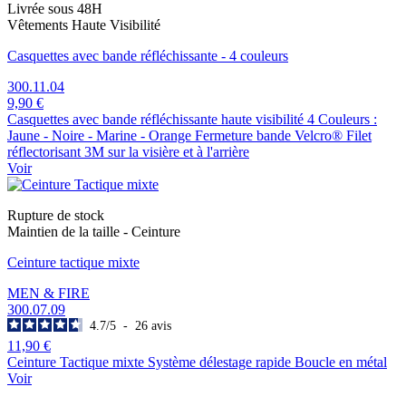
Livrée sous 48H
Vêtements Haute Visibilité
Casquettes avec bande réfléchissante - 4 couleurs
300.11.04
9,90 €
Casquettes avec bande réfléchissante haute visibilité 4 Couleurs :
Jaune - Noire - Marine - Orange Fermeture bande Velcro® Filet
réflectorisant 3M sur la visière et à l'arrière
Voir
Rupture de stock
Maintien de la taille - Ceinture
Ceinture tactique mixte
MEN & FIRE
300.07.09
4.7
/
5
-
26
avis
11,90 €
Ceinture Tactique mixte Système délestage rapide Boucle en métal
Voir