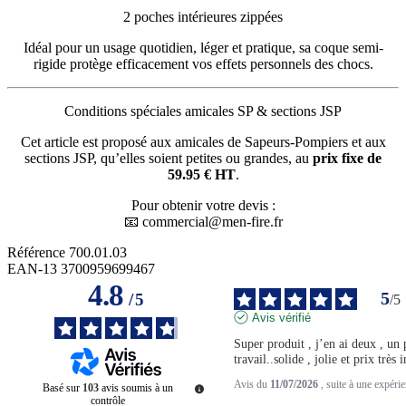
2 poches intérieures zippées
Idéal pour un usage quotidien, léger et pratique, sa coque semi-
rigide protège efficacement vos effets personnels des chocs.
Conditions spéciales amicales SP & sections JSP
Cet article est proposé aux amicales de Sapeurs-Pompiers et aux
sections JSP, qu’elles soient petites ou grandes, au
prix fixe de
59.95 € HT
.
Pour obtenir votre devis :
📧
commercial@men-fire.fr
Référence
700.01.03
EAN-13
3700959699467
4.8
5
/
5
/
5
Avis vérifié
Super produit , j’en ai deux , un p
travail..solide , jolie et prix très i
Avis du
11/07/2026
, suite à une expéri
Basé sur
103
avis soumis à un
contrôle