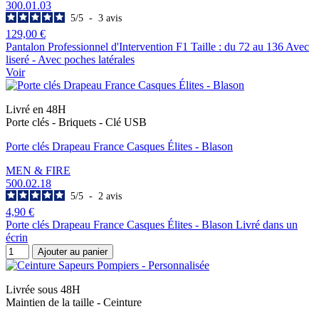
300.01.03
5
/
5
-
3
avis
129,00 €
Pantalon Professionnel d'Intervention F1 Taille : du 72 au 136 Avec
liseré - Avec poches latérales
Voir
Livré en 48H
Porte clés - Briquets - Clé USB
Porte clés Drapeau France Casques Élites - Blason
MEN & FIRE
500.02.18
5
/
5
-
2
avis
4,90 €
Porte clés Drapeau France Casques Élites - Blason Livré dans un
écrin
Ajouter au panier
Livrée sous 48H
Maintien de la taille - Ceinture