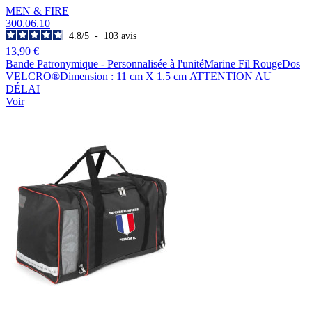
MEN & FIRE
300.06.10
4.8
/
5
-
103
avis
13,90 €
Bande Patronymique - Personnalisée à l'unitéMarine Fil RougeDos
VELCRO®Dimension : 11 cm X 1.5 cm ATTENTION AU
DÉLAI
Voir