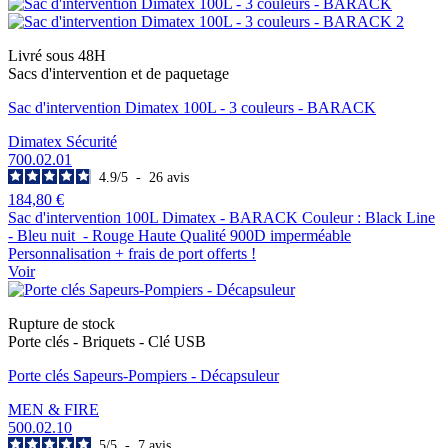
Livré sous 48H
Sacs d'intervention et de paquetage
Sac d'intervention Dimatex 100L - 3 couleurs - BARACK
Dimatex Sécurité
700.02.01
4.9
/
5
-
26
avis
184,80 €
Sac d'intervention 100L Dimatex - BARACK Couleur : Black Line
- Bleu nuit - Rouge Haute Qualité 900D imperméable
Personnalisation + frais de port offerts !
Voir
Rupture de stock
Porte clés - Briquets - Clé USB
Porte clés Sapeurs-Pompiers - Décapsuleur
MEN & FIRE
500.02.10
5
/
5
-
7
avis