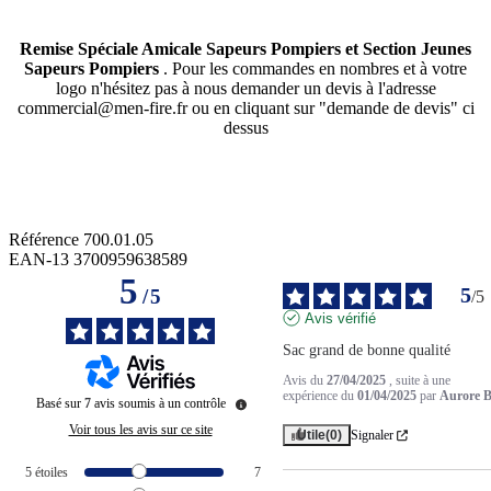
Remise Spéciale Amicale Sapeurs Pompiers et Section Jeunes
Sapeurs Pompiers
. Pour les commandes en nombres et à votre
logo n'hésitez pas à nous demander un devis à l'adresse
commercial@men-fire.fr ou en cliquant sur "demande de devis" ci
dessus
Référence
700.01.05
EAN-13
3700959638589
5
5
/
5
/
5
Avis vérifié
Sac grand de bonne qualité
Avis du
27/04/2025
, suite à une
expérience du
01/04/2025
par
Aurore B
Basé sur
7
avis soumis à un contrôle
Voir tous les avis sur ce site
Utile
(0)
Signaler
5
étoiles
7