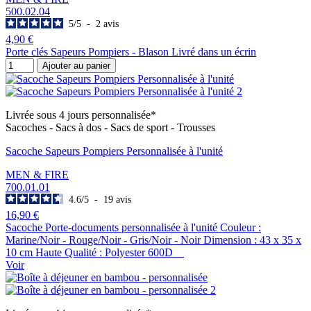
500.02.04
5
/
5
-
2
avis
4,90 €
Porte clés Sapeurs Pompiers - Blason Livré dans un écrin
Ajouter au panier
Livrée sous 4 jours personnalisée*
Sacoches - Sacs à dos - Sacs de sport - Trousses
Sacoche Sapeurs Pompiers Personnalisée à l'unité
MEN & FIRE
700.01.01
4.6
/
5
-
19
avis
16,90 €
Sacoche Porte-documents personnalisée à l'unité Couleur :
Marine/Noir - Rouge/Noir - Gris/Noir - Noir Dimension : 43 x 35 x
10 cm Haute Qualité : Polyester 600D
Voir