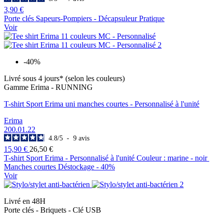
3,90 €
Porte clés Sapeurs-Pompiers - Décapsuleur Pratique
Voir
-40%
Livré sous 4 jours* (selon les couleurs)
Gamme Erima - RUNNING
T-shirt Sport Erima uni manches courtes - Personnalisé à l'unité
Erima
200.01.22
4.8
/
5
-
9
avis
15,90 €
26,50 €
T-shirt Sport Erima - Personnalisé à l'unité Couleur : marine - noir
Manches courtes Déstockage - 40%
Voir
Livré en 48H
Porte clés - Briquets - Clé USB