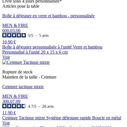
Livré sous 4 jours personnalisée*
Articles pour la table
Boîte à déjeuner en verre et bambou - personnalisée
MEN & FIRE
600.03.06
5
/
5
-
5
avis
16,90 €
Boîte à déjeuner personnalisée à l'unité Verre et bambou
Personnalisé à l'unité 20 x 15 x 6 cm
Voir
Rupture de stock
Maintien de la taille - Ceinture
Ceinture tactique mixte
MEN & FIRE
300.07.09
4.7
/
5
-
26
avis
11,90 €
Ceinture Tactique mixte Système délestage rapide Boucle en métal
Voir