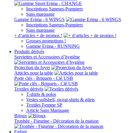
Inscriptions Sapeurs-Pompiers
Sans marquage
Gamme Erima - 6 WINGS
Inscriptions Sapeurs-Pompiers
Sans marquage
+ d’articles + de promos !
Grosses promotions !
Gamme Erima - RUNNING
Produits dérivés
Serviettes et Accessoires d’hygiène
Protection du foyer
Articles pour la table
Porte clés - Briquets - Clé USB
Textiles dérivés
T-shirts & polos
Vestes softshell, sweat-shirts & gilets
Textiles Femme SP
Article Sans Marquage
Bijoux
Trophée - Figurine - Décoration de la maison
Enfant