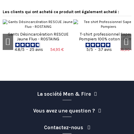
Les clients qui ont acheté ce produit ont également acheté :
Gants Désincarcération RESCUE
T-shirt professionnel Sapeur
Jaune Fluo - ROSTAING
Pompiers 100% coton - hom
54,95 €
18,90 €
4.8
/
5
-
25
avis
5
/
5
-
37
avis
La société Men & Fire
Vous avez une question ?
Contactez-nous