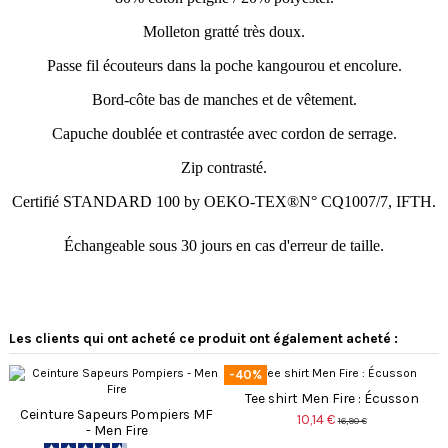
Molleton gratté très doux.
Passe fil écouteurs dans la poche kangourou et encolure.
Bord-côte bas de manches et de vêtement.
Capuche doublée et contrastée avec cordon de serrage.
Zip contrasté.
Certifié STANDARD 100 by OEKO-TEX®N° CQ1007/7, IFTH.
Échangeable sous 30 jours en cas d'erreur de taille.
4.6
5
/
5
/
5
Avis vérifié
Les clients qui ont acheté ce produit ont également acheté :
Superbe et confortable, offert
en cadeau, a fait son effet.
-40%
Avis du
02/05/2024
, suite à une
Tee shirt Men Fire : Écusson
Basé sur
5
avis soumis à un
expérience du
03/04/2024
par
Ceinture Sapeurs Pompiers MF
10,14 €
contrôle
A.A.
16,90 €
- Men Fire
Voir tous les avis sur ce site