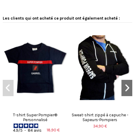
Les clients qui ont acheté ce produit ont également acheté :
T-shirt Super Pompier®
Sweat-shirt zippé à capuche -
Personnalisé
Sapeurs-Pompiers
34,90 €
18,90 €
4.9
/
5
-
84
avis