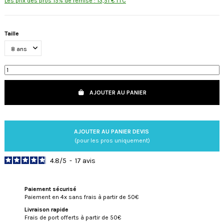
Les prix des pros 15% de remise : 13,51 € TTC
Taille
AJOUTER AU PANIER
AJOUTER AU PANIER DEVIS
(pour les pros uniquement)
4.8
/
5
-
17
avis
Paiement sécurisé
Paiement en 4x sans frais à partir de 50€
Livraison rapide
Frais de port offerts à partir de 50€