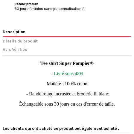
Retour produit
30 jours (articles sans personnalisations)
Description
Détails du produit
Avis Vérifiés
Tee shirt Super Pompier®
-
Livré sous 48H
Matière : 100% coton
- Bande rouge incrustée et broderie fil blanc
Échangeable sous 30 jours en cas d'erreur de taille.
4.8
5
/
5
/
5
Avis vérifié
Les clients qui ont acheté ce produit ont également acheté :
PARFAIT