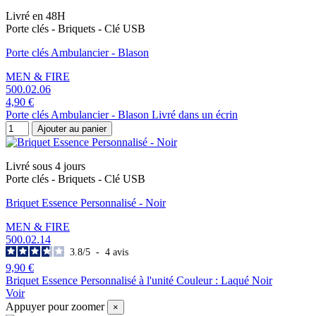
Livré en 48H
Porte clés - Briquets - Clé USB
Porte clés Ambulancier - Blason
MEN & FIRE
500.02.06
4,90 €
Porte clés Ambulancier - Blason Livré dans un écrin
Ajouter au panier
Livré sous 4 jours
Porte clés - Briquets - Clé USB
Briquet Essence Personnalisé - Noir
MEN & FIRE
500.02.14
3.8
/
5
-
4
avis
9,90 €
Briquet Essence Personnalisé à l'unité Couleur : Laqué Noir
Voir
Appuyer pour zoomer
×