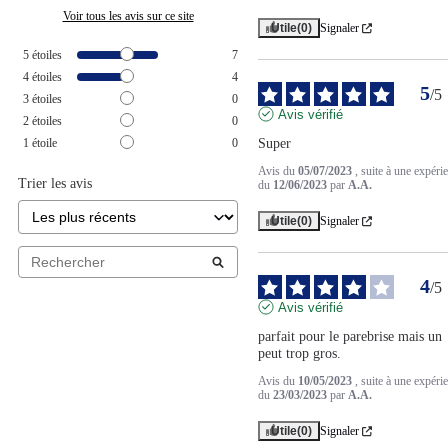
Voir tous les avis sur ce site
Utile
(0)
Signaler
5
étoiles
7
4
étoiles
4
5
/
5
3
étoiles
0
Avis vérifié
2
étoiles
0
1
étoile
0
Super
Avis du
05/07/2023
, suite à une expéri
Trier les avis
du
12/06/2023
par
A.A.
Utile
(0)
Signaler
4
/
5
Avis vérifié
parfait pour le parebrise mais un 
peut trop gros.
Avis du
10/05/2023
, suite à une expéri
du
23/03/2023
par
A.A.
Utile
(0)
Signaler