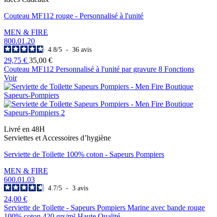
Couteau MF112 rouge - Personnalisé à l'unité
MEN & FIRE
800.01.20
4.8
/
5
-
36
avis
29,75 €
35,00 €
Couteau MF112 Personnalisé à l'unité par gravure 8 Fonctions
Voir
Livré en 48H
Serviettes et Accessoires d’hygiène
Serviette de Toilette 100% coton - Sapeurs Pompiers
MEN & FIRE
600.01.03
4.7
/
5
-
3
avis
24,00 €
Serviette de Toilette - Sapeurs Pompiers Marine avec bande rouge
100% coton 420 grs/m² Haute Qualité