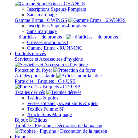
Inscriptions Sapeurs-Pompiers
Sans marquage
Gamme Erima - 6 WINGS
Inscriptions Sapeurs-Pompiers
Sans marquage
+ d’articles + de promos !
Grosses promotions !
Gamme Erima - RUNNING
Produits dérivés
Serviettes et Accessoires d’hygiène
Protection du foyer
Articles pour la table
Porte clés - Briquets - Clé USB
Textiles dérivés
T-shirts & polos
Vestes softshell, sweat-shirts & gilets
Textiles Femme SP
Article Sans Marquage
Bijoux
Trophée - Figurine - Décoration de la maison
Enfant