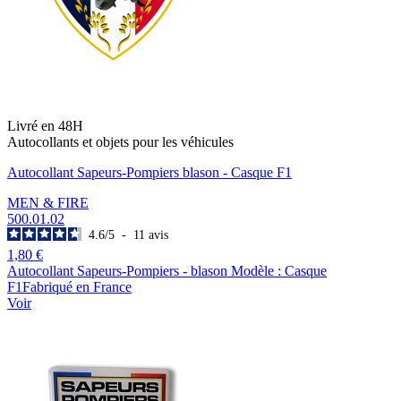
Livré en 48H
Autocollants et objets pour les véhicules
Autocollant Sapeurs-Pompiers blason - Casque F1
MEN & FIRE
500.01.02
4.6
/
5
-
11
avis
1,80 €
Autocollant Sapeurs-Pompiers - blason Modèle : Casque
F1Fabriqué en France
Voir