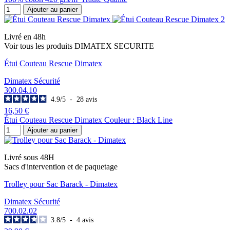
Ajouter au panier
Livré en 48h
Voir tous les produits DIMATEX SECURITE
Étui Couteau Rescue Dimatex
Dimatex Sécurité
300.04.10
4.9
/
5
-
28
avis
16,50 €
Étui Couteau Rescue Dimatex Couleur : Black Line
Ajouter au panier
Livré sous 48H
Sacs d'intervention et de paquetage
Trolley pour Sac Barack - Dimatex
Dimatex Sécurité
700.02.02
3.8
/
5
-
4
avis