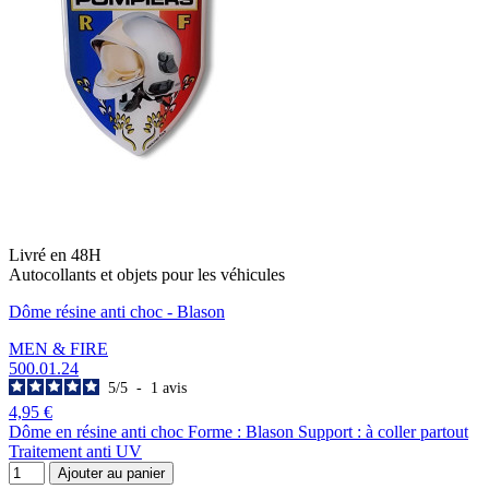
Livré en 48H
Autocollants et objets pour les véhicules
Dôme résine anti choc - Blason
MEN & FIRE
500.01.24
5
/
5
-
1
avis
4,95 €
Dôme en résine anti choc Forme : Blason Support : à coller partout
Traitement anti UV
Ajouter au panier