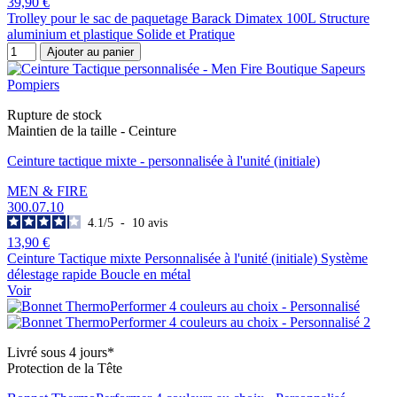
39,90 €
Trolley pour le sac de paquetage Barack Dimatex 100L Structure
aluminium et plastique Solide et Pratique
Ajouter au panier
Rupture de stock
Maintien de la taille - Ceinture
Ceinture tactique mixte - personnalisée à l'unité (initiale)
MEN & FIRE
300.07.10
4.1
/
5
-
10
avis
13,90 €
Ceinture Tactique mixte Personnalisée à l'unité (initiale) Système
délestage rapide Boucle en métal
Voir
Livré sous 4 jours*
Protection de la Tête