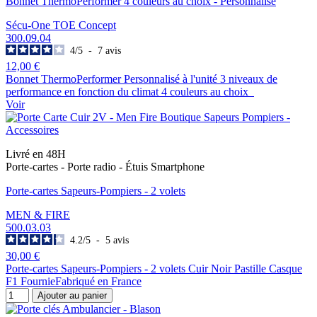
Bonnet ThermoPerformer 4 couleurs au choix - Personnalisé
Sécu-One TOE Concept
300.09.04
4
/
5
-
7
avis
12,00 €
Bonnet ThermoPerformer Personnalisé à l'unité 3 niveaux de
performance en fonction du climat 4 couleurs au choix
Voir
Livré en 48H
Porte-cartes - Porte radio - Étuis Smartphone
Porte-cartes Sapeurs-Pompiers - 2 volets
MEN & FIRE
500.03.03
4.2
/
5
-
5
avis
30,00 €
Porte-cartes Sapeurs-Pompiers - 2 volets Cuir Noir Pastille Casque
F1 FournieFabriqué en France
Ajouter au panier