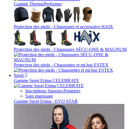
Gamme ThermoPerformer
Protection des pieds - Chaussures et accessoires HAIX
Protection des pieds - Chaussures SÉCU-ONE & MAGNUM
Protection des pieds - Chaussettes et mi-bas ESTEX
Sport
Gamme Sport Erima CELEBRATE
Inscriptions Sapeurs-Pompiers
Sans marquage
Gamme Sport Erima - EVO STAR