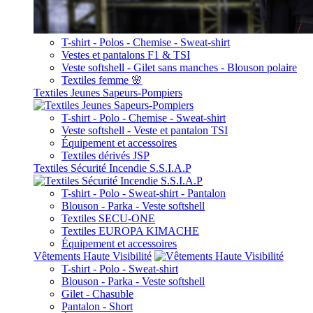
T-shirt - Polos - Chemise - Sweat-shirt
Vestes et pantalons F1 & TSI
Veste softshell - Gilet sans manches - Blouson polaire
Textiles femme 🌸
Textiles Jeunes Sapeurs-Pompiers
T-shirt - Polo - Chemise - Sweat-shirt
Veste softshell - Veste et pantalon TSI
Équipement et accessoires
Textiles dérivés JSP
Textiles Sécurité Incendie S.S.I.A.P
T-shirt - Polo - Sweat-shirt - Pantalon
Blouson - Parka - Veste softshell
Textiles SECU-ONE
Textiles EUROPA KIMACHE
Équipement et accessoires
Vêtements Haute Visibilité
T-shirt - Polo - Sweat-shirt
Blouson - Parka - Veste softshell
Gilet - Chasuble
Pantalon - Short