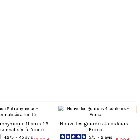
ronymique 11 cm x 1.5
Nouvelles gourdes 4 couleurs -
sonnalisée à l'unité
Erima
4.2
/
5
-
45
avis
5
/
5
-
2
avis
13,90 €
5,00 €