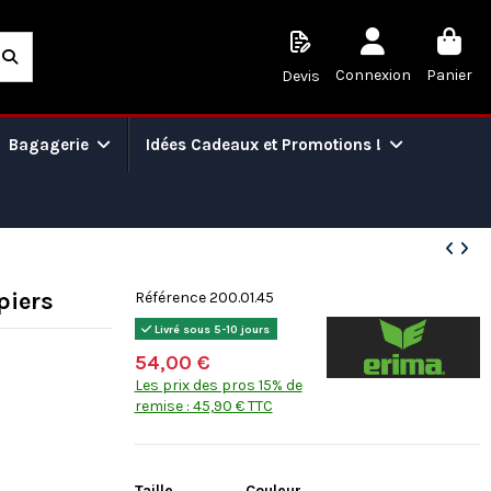
Connexion
Panier
Devis
Bagagerie
Idées Cadeaux et Promotions !
piers
Référence 200.01.45
Livré sous 5-10 jours
54,00 €
Les prix des pros 15% de
remise : 45,90 € TTC
Taille
Couleur