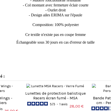
- Matière fonctionnelle résistante
- Col montant avec fermeture éclair courte
- Ourlet droit
- Design ailes ERIMA sur l'épaule
Composition: 100% polyester
Ce textile n'existe pas en coupe femme
Échangeable sous 30 jours en cas d'erreur de taille
é :
Lunettes de protection balistique
Wings -
Racers écran fumé - MSA
Bande Pat
iers
cm - Per
5
/
5
-
1
avis
28,00 €
is
36,00 €