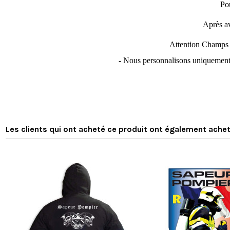
Pou
Après av
Attention Champs r
- Nous personnalisons uniquement 
5
/
5
Les clients qui ont acheté ce produit ont également achet
Basé sur
1
avis soumis à un
contrôle
Voir tous les avis sur ce site
5
étoiles
1
4
étoiles
0
3
étoiles
0
2
étoiles
0