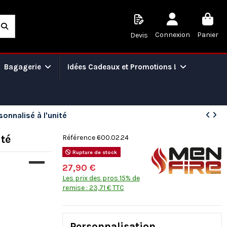
Connexion
Panier
Devis
Bagagerie
Idées Cadeaux et Promotions !
onnalisé à l'unité
ité
Référence 600.02.24
Rupture de stock
27,90 €
Les prix des pros 15% de
remise : 23,71 € TTC
Personnalisation