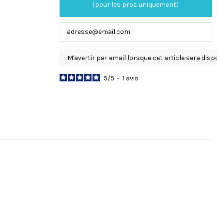
(pour les pros uniquement)
5
/
5
-
1
avis