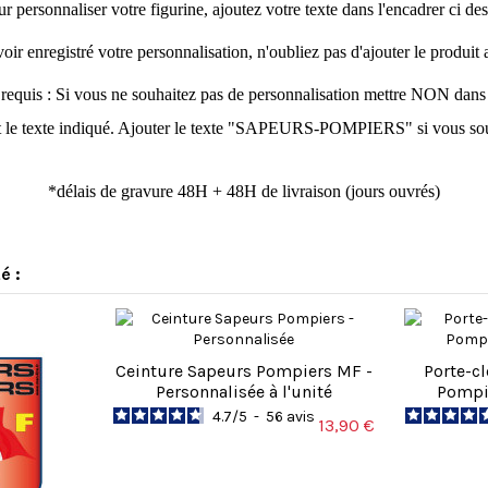
r personnaliser votre figurine, ajoutez votre texte dans l'encadrer ci de
oir enregistré votre personnalisation, n'oubliez pas d'ajouter le produit 
equis : Si vous ne souhaitez pas de personnalisation mettre NON dans 
le texte indiqué. Ajouter le texte "SAPEURS-POMPIERS" si vous souhait
*délais de gravure 48H + 48H de livraison (jours ouvrés)
5
/
5
Avis vérifié
é :
Produit superbement bien emballer
Avis du
22/04/2025
, suite à une expérience du
31/03/2025
par
Laura V
Utile
(0)
Signaler
Ceinture Sapeurs Pompiers MF -
Porte-c
Personnalisée à l'unité
Pompie
4.7
/
5
-
56
avis
13,90 €