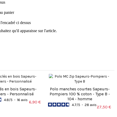
ssus
au panier
l'encadré ci dessus
ez qu'il apparaisse sur l'article.
.
lés en bois Sapeurs-
Polo manches courtes Sapeurs-
rs - Personnalisé
Pompiers 100 % coton - Type B -
104 - homme
4.8
/
5
-
16
avis
1
6,90 €
4.7
/
5
-
28
avis
27,50 €