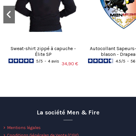
1
étoile
0
Trier les avis
Sweat-shirt zippé à capuche -
Autocollant Sapeurs
Élite SP
blason - Drape
5
/
5
-
4
avis
4.5
/
5
-
5
34,90 €
-15%
La société Men & Fire
Mentions légales
Conditions Générales de Vente (CGV)