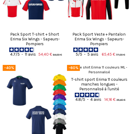
Pack Sport T-shirt + Short
Pack Sport Veste + Pantalon
Erima Six Wings - Sapeurs-
Erima Six Wings - Sapeurs-
Pompiers
Pompiers
54,40 €
65,45 €
4.7
/
5
-
11
avis
5
/
5
-
5
avis
64,00 €
77,00 €
-40%
-60%
T-shirt sport Erima 11 couleurs
manches longues -
Personnalisé à l'unité
14,16 €
4.8
/
5
-
4
avis
35,40 €