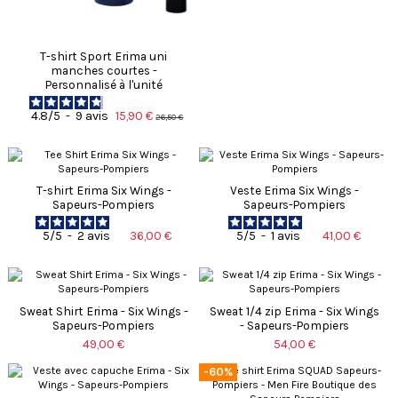
T-shirt Sport Erima uni
manches courtes -
Personnalisé à l'unité
15,90 €
4.8
/
5
-
9
avis
26,50 €
T-shirt Erima Six Wings -
Veste Erima Six Wings -
Sapeurs-Pompiers
Sapeurs-Pompiers
36,00 €
41,00 €
5
/
5
-
2
avis
5
/
5
-
1
avis
Sweat Shirt Erima - Six Wings -
Sweat 1/4 zip Erima - Six Wings
Sapeurs-Pompiers
- Sapeurs-Pompiers
49,00 €
54,00 €
-60%