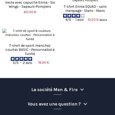
Veste avec capuche Erima - Six
Wings - Sapeurs-Pompiers
T-shirt Erima SQUAD - sans
marquage - 12ans - 14ans
60,00 €
15,20 €
4
/
5
-
1
avis
38,00 €
T-shirt de sport manches
courtes BASIC - Personnalisé à
l'unité
16,90 €
5
/
5
-
2
avis
La société Men & Fire
Vous avez une question ?