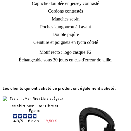
Capuche doublée en jersey contrasté
Cordons contrastés
Manches set-in
Poches kangourou à l avant
Double piqûre
Ceinture et poignets en lycra côtelé
Motif recto : logo casque F2
Échangeable sous 30 jours en cas d'erreur de taille.
5
5
/
5
/
5
Avis vérifié
Les clients qui ont acheté ce produit ont également acheté :
Parfait
Avis du
26/01/2026
, suite à une
expérience du
25/12/2025
par
Tee shirt Men Fire : Libre et
Basé sur
5
avis soumis à un
Oceane P.
Égaux
contrôle
Voir tous les avis sur ce site
Utile
(0)
Signaler
18,50 €
4.8
/
5
-
6
avis
5
étoiles
5