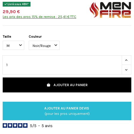
Livré sous 48H*
29,90 €
Les prix des pros 15% de remise : 25,41 € TTC
Taille
Couleur
AJOUTER AU PANIER
AJOUTER AU PANIER DEVIS
(pour les pros uniquement)
5
/
5
-
5
avis