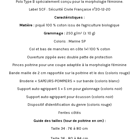
Polo Type B spécialement conçu pour la morphologie féminine.
Label SCF : Sécurité Civile Française n°20-12-20
Caractéristiques :
Matière :
piqué 100 % coton issu de l'agriculture biologique
Grammage :
250 g/m² (± 10 g)
Coloris : Marine SP
Col et bas de manches en côte 1×1 100 % coton
Ouverture zippée avec double patte de protection
Pinces poitrine pour une coupe adaptée à la morphologie féminine
Bande maille de 2 cm rapportée sur la poitrine et le dos (coloris rouge)
Broderie « SAPEURS-POMPIERS » sur bande (coloris blanc)
Support auto-agrippant 5 × 5 cm pour galonnage (coloris noir)
Support auto-agrippant pour écusson (coloris noir)
Dispositif d'identification du genre (coloris rouge)
Fentes côtés
Guide des tailles (tour de poitrine en cm) :
Taille 34 : 76 à 80 cm
Taille 36 : 80 à 84 cm