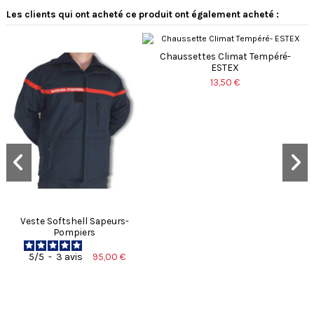
Avis vérifié
Les clients qui ont acheté ce produit ont également acheté :
très beau
Avis du
26/12/2025
, suite à une
expérience du
03/12/2025
par
Chaussettes Climat Tempéré-
Basé sur
1
avis soumis à un
Valérie M.
ESTEX
contrôle
13,50 €
Voir tous les avis sur ce site
Utile
(0)
Signaler
5
étoiles
1
4
étoiles
0
1
3
étoiles
0
2
étoiles
0
1
étoile
0
Trier les avis
Veste Softshell Sapeurs-
Pompiers
95,00 €
5
/
5
-
3
avis
-15%