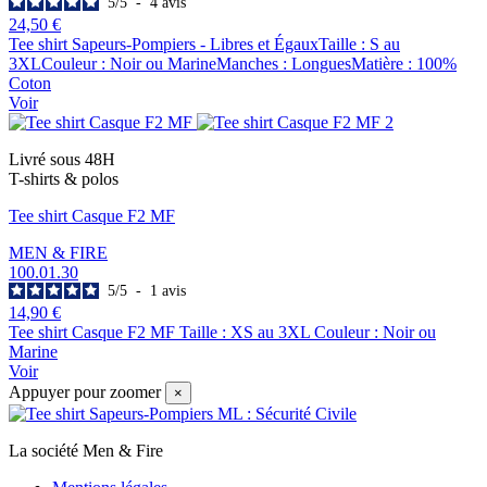
5
/
5
-
4
avis
24,50 €
Tee shirt Sapeurs-Pompiers - Libres et ÉgauxTaille : S au
3XLCouleur : Noir ou MarineManches : LonguesMatière : 100%
Coton
Voir
Livré sous 48H
T-shirts & polos
Tee shirt Casque F2 MF
MEN & FIRE
100.01.30
5
/
5
-
1
avis
14,90 €
Tee shirt Casque F2 MF Taille : XS au 3XL Couleur : Noir ou
Marine
Voir
Appuyer pour zoomer
×
La société Men & Fire