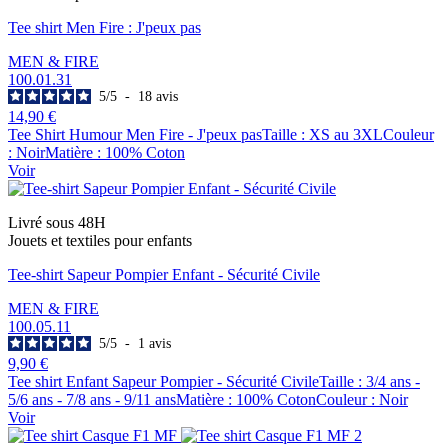
Tee shirt Men Fire : J'peux pas
MEN & FIRE
100.01.31
5
/
5
-
18
avis
14,90 €
Tee Shirt Humour Men Fire - J'peux pasTaille : XS au 3XLCouleur
: NoirMatière : 100% Coton
Voir
Livré sous 48H
Jouets et textiles pour enfants
Tee-shirt Sapeur Pompier Enfant - Sécurité Civile
MEN & FIRE
100.05.11
5
/
5
-
1
avis
9,90 €
Tee shirt Enfant Sapeur Pompier - Sécurité CivileTaille : 3/4 ans -
5/6 ans - 7/8 ans - 9/11 ansMatière : 100% CotonCouleur : Noir
Voir