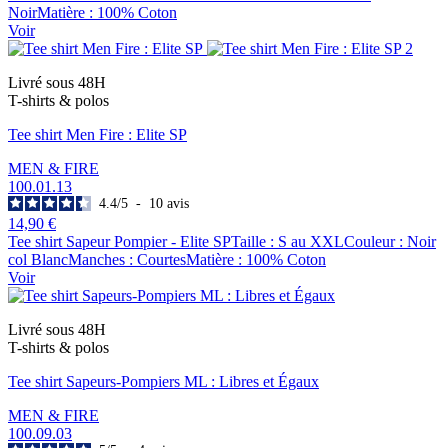
NoirMatière : 100% Coton
Voir
Livré sous 48H
T-shirts & polos
Tee shirt Men Fire : Elite SP
MEN & FIRE
100.01.13
4.4
/
5
-
10
avis
14,90 €
Tee shirt Sapeur Pompier - Elite SPTaille : S au XXLCouleur : Noir
col BlancManches : CourtesMatière : 100% Coton
Voir
Livré sous 48H
T-shirts & polos
Tee shirt Sapeurs-Pompiers ML : Libres et Égaux
MEN & FIRE
100.09.03