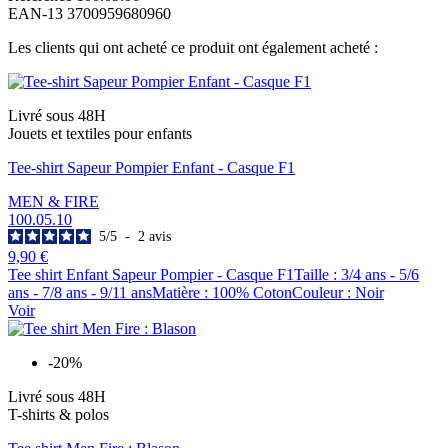
EAN-13
3700959680960
Les clients qui ont acheté ce produit ont également acheté :
Livré sous 48H
Jouets et textiles pour enfants
Tee-shirt Sapeur Pompier Enfant - Casque F1
MEN & FIRE
100.05.10
5
/
5
-
2
avis
9,90 €
Tee shirt Enfant Sapeur Pompier - Casque F1Taille : 3/4 ans - 5/6
ans - 7/8 ans - 9/11 ansMatière : 100% CotonCouleur : Noir
Voir
-20%
Livré sous 48H
T-shirts & polos