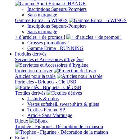
Inscriptions Sapeurs-Pompiers
Sans marquage
Gamme Erima - 6 WINGS
Inscriptions Sapeurs-Pompiers
Sans marquage
+ d’articles + de promos !
Grosses promotions !
Gamme Erima - RUNNING
Produits dérivés
Serviettes et Accessoires d’hygiène
Protection du foyer
Articles pour la table
Porte clés - Briquets - Clé USB
Textiles dérivés
T-shirts & polos
Vestes softshell, sweat-shirts & gilets
Textiles Femme SP
Article Sans Marquage
Bijoux
Trophée - Figurine - Décoration de la maison
Enfant