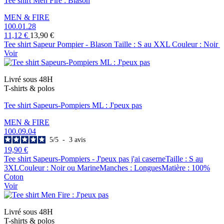
Tee shirt Men Fire : Blason
MEN & FIRE
100.01.28
11,12 €
13,90 €
Tee shirt Sapeur Pompier - Blason Taille : S au XXL Couleur : Noir
Voir
Livré sous 48H
T-shirts & polos
Tee shirt Sapeurs-Pompiers ML : J'peux pas
MEN & FIRE
100.09.04
5
/
5
-
3
avis
19,90 €
Tee shirt Sapeurs-Pompiers - J'peux pas j'ai caserneTaille : S au
3XLCouleur : Noir ou MarineManches : LonguesMatière : 100%
Coton
Voir
Livré sous 48H
T-shirts & polos