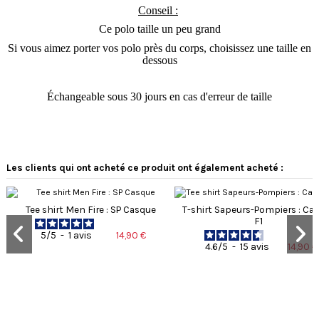
Conseil :
Ce polo taille un peu grand
Si vous aimez porter vos polo près du corps, choisissez une taille en
dessous
Échangeable sous 30 jours en cas d'erreur de taille
4
5
/
5
/
5
Avis vérifié
Les clients qui ont acheté ce produit ont également acheté :
correspond à mon attente
Avis du
19/09/2024
, suite à une
expérience du
27/08/2024
par
Tee shirt Men Fire : SP Casque
T-shirt Sapeurs-Pompiers : Ca
Basé sur
2
avis soumis à un
A.A.
F1
contrôle
14,90 €
5
/
5
-
1
avis
Voir tous les avis sur ce site
Utile
(0)
Signaler
14,90 €
4.6
/
5
-
15
avis
5
étoiles
1
4
étoiles
0
3
/
3
étoiles
1
Avis vérifié
2
étoiles
0
Pas mal mais taille grand