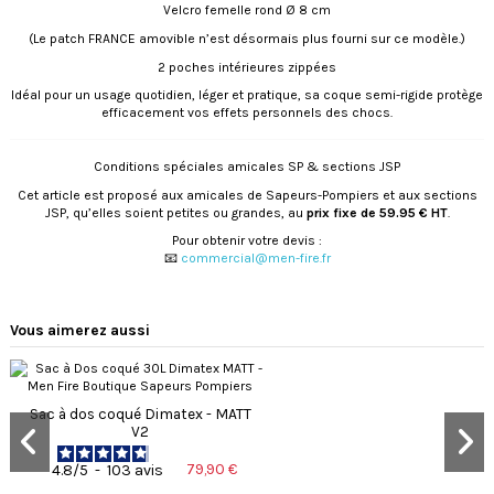
Velcro femelle rond Ø 8 cm
(Le patch FRANCE amovible n’est désormais plus fourni sur ce modèle.)
2 poches intérieures zippées
Idéal pour un usage quotidien, léger et pratique, sa coque semi-rigide protège
efficacement vos effets personnels des chocs.
Conditions spéciales amicales SP & sections JSP
Cet article est proposé aux amicales de Sapeurs-Pompiers et aux sections
JSP, qu’elles soient petites ou grandes, au
prix fixe de 59.95 € HT
.
Pour obtenir votre devis :
📧
commercial@men-fire.fr
Vous aimerez aussi
Sac à dos coqué Dimatex - MATT
V2
79,90 €
4.8
/
5
-
103
avis