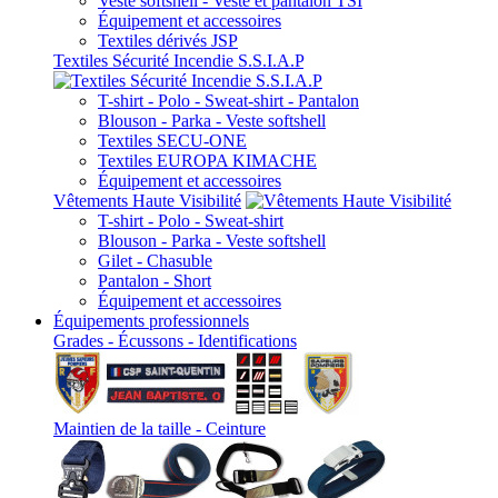
Veste softshell - Veste et pantalon TSI
Équipement et accessoires
Textiles dérivés JSP
Textiles Sécurité Incendie S.S.I.A.P
T-shirt - Polo - Sweat-shirt - Pantalon
Blouson - Parka - Veste softshell
Textiles SECU-ONE
Textiles EUROPA KIMACHE
Équipement et accessoires
Vêtements Haute Visibilité
T-shirt - Polo - Sweat-shirt
Blouson - Parka - Veste softshell
Gilet - Chasuble
Pantalon - Short
Équipement et accessoires
Équipements professionnels
Grades - Écussons - Identifications
Maintien de la taille - Ceinture