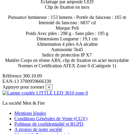
Éclairage par ampoule LED
Clip de fixation en inox
Puissance lumineuse : 153 lumens - Portée du faisceau : 165 m
Intensité du faisceau : 6837 cd
Marque Peli
Poids Avec piles : 298 g - Sans piles : 195 g
Dimensions Longueur : 19,1 cm
Alimentation 4 piles AA alcaline
Autonomie 5h45
Indice de protection IP X7
Matière Corps en résine ABS, clip de fixation en acier inoxydable
Normes et Certification ATEX Zone 0 (Catégorie 1)
Référence
300.10.09
EAN-13
3700959666339
Appuyer pour zoomer
×
La société Men & Fire
Mentions légales
Conditions Générales de Vente (CGV)
Politique de confidentialité et RGPD
A propos de notre société