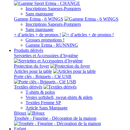
Inscriptions Sapeurs-Pompiers
Sans marquage
Gamme Erima - 6 WINGS
Inscriptions Sapeurs-Pompiers
Sans marquage
+ d’articles + de promos !
Grosses promotions !
Gamme Erima - RUNNING
Produits dérivés
Serviettes et Accessoires d’hygiène
Protection du foyer
Articles pour la table
Porte clés - Briquets - Clé USB
Textiles dérivés
T-shirts & polos
Vestes softshell, sweat-shirts & gilets
Textiles Femme SP
Article Sans Marquage
Bijoux
Trophée - Figurine - Décoration de la maison
Enfant