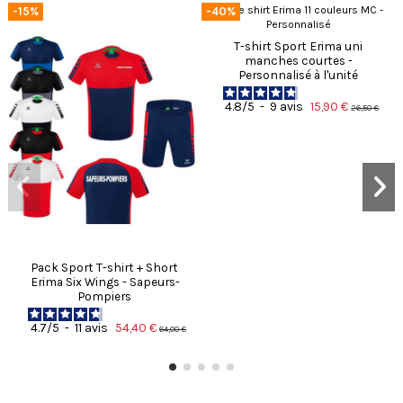
-15%
-40%
T-shirt Sport Erima uni
manches courtes -
Personnalisé à l'unité
15,90 €
4.8
/
5
-
9
avis
26,50 €
Pack Sport T-shirt + Short
Erima Six Wings - Sapeurs-
Pompiers
54,40 €
4.7
/
5
-
11
avis
64,00 €