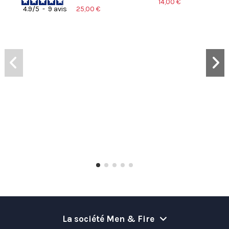
14,00 €
25,00 €
4.9
/
5
-
9
avis
La société Men & Fire